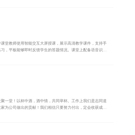
学课堂教师使用智能交互大屏授课，展示高清教学课件，支持手
练习，平板能够即时反馈学生的答题情况。课堂上配备语音识别
“畅言智慧课堂”，播放精彩视频、图片和音视频，使学习知识更
欢聚一堂！以杯中酒，酒中情，共同举杯。工作上我们是志同道
大家为公司做出的贡献！我们相信只要努力付出，定会收获成功
在这里找到了归属感，不单单是工作上的归属感，而且是心灵上