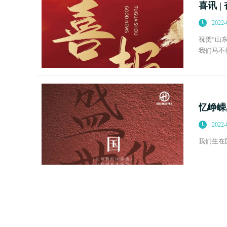
喜讯 
2022-
祝贺“山
我们马不
项目接二
忆峥嵘
2022-
我们生在