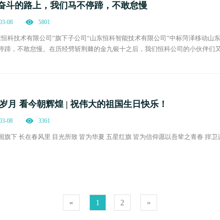
| 奋斗的路上，我们马不停蹄，不敢怠慢
03-08
5801
东恒科技术有限公司”旗下子公司“山东恒科智能技术有限公司”中标菏泽移动山
停蹄，不敢怠慢。在历经劈斩荆棘的金九银十之后，我们恒科公司的小伙伴们又
连三中标，喜报不断，可喜可贺！在奋斗的路上，我们一直努力奋进，勇往直
岁月 看今朝辉煌 | 祝伟大的祖国生日快乐！
03-08
3361
国旗下 长在春风里 目光所致 皆为华夏 五星红旗 皆为信仰愿以吾辈之青春 捍卫
«
1
2
»