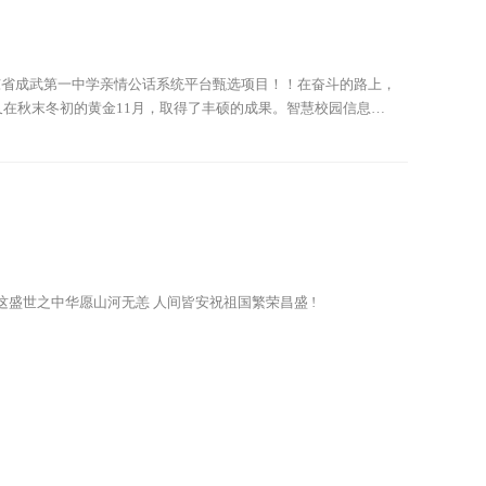
东省成武第一中学亲情公话系统平台甄选项目！！在奋斗的路上，
在秋末冬初的黄金11月，取得了丰硕的成果。智慧校园信息化
前。我们恒科的小伙伴们团结一心，相互协助，排除万难，
这盛世之中华愿山河无恙 人间皆安祝祖国繁荣昌盛 !