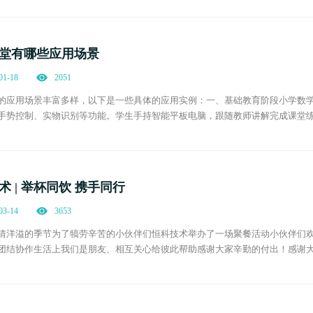
堂有哪些应用场景
01-18
2051
的应用场景丰富多样，以下是一些具体的应用实例：一、基础教育阶段小学数
手势控制、实物识别等功能。学生手持智能平板电脑，跟随教师讲解完成课堂
动转录教师讲解内容，方便学生课后复习。小学语文课堂借助智慧课堂系统，如
术 | 举杯同饮 携手同行
03-14
3653
情洋溢的季节为了犒劳辛苦的小伙伴们恒科技术举办了一场聚餐活动小伙伴们
团结协作生活上我们是朋友、相互关心给彼此帮助感谢大家辛勤的付出！感谢
这次聚餐虽然是短暂的，但给大家带来的收获是美妙的、氛围是浓厚的。我们