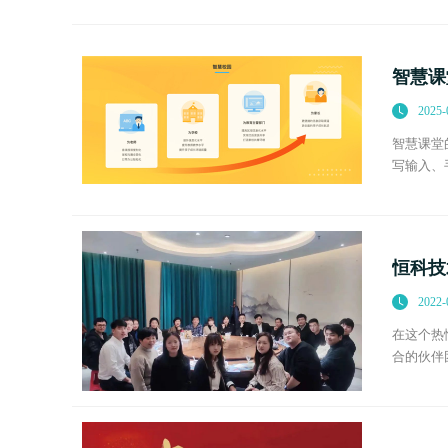
像变
智慧课
2025-
智慧课堂
写输入、
系统，自
恒科技
2022-
在这个热
合的伙伴
的喜悦！
的归