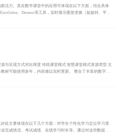
的新活力。其在数学课堂中的应用可体现在以下方面，结合具体
Gebra、Desmos等工具，实时展示图形变换（如旋转、平
拖动参数滑块，动态呈现振幅、周期、相位的变化过
与呈现方式对比维度 传统课堂模式 智慧课堂模式资源类型 主
教材可能使用多年，内容难以实时更新。 整合了丰富的数字化
，紧跟时代发展和学科前沿。比如，在讲解科学知识时，能
其好处主要体现在以下几个方面：对学生个性化学习定位学习需
作业完成情况、考试成绩、在线学习时长等。通过对这些数据的
数章节中，对函数的定义域和值域求解掌握不佳，而在函数的图