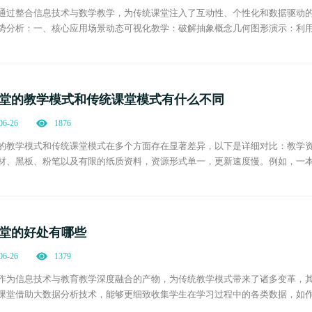
通过整合信息技术与数学教学，为传统课堂注入了互动性、个性化和数据驱动
势分析：一、核心应用场景动态可视化教学：破解抽象概念几何图形演示：利用Geo
），帮助学生直观理解几何性质。例如，在讲解“三角函数图像变换”时，通过
堂的教学模式和传统课堂模式有什么不同
06-26
1876
的教学模式和传统课堂模式在多个方面存在显著差异，以下是详细对比：教学资源
材、黑板、粉笔以及有限的纸质资料，资源形式单一，更新速度慢。例如，一本
电子教材、在线课程、教学视频、动画、虚拟实验等。这些资源可以随时更新
堂的好处有哪些
06-26
1379
作为信息技术与教育教学深度融合的产物，为传统教学模式带来了诸多变革，
课堂借助大数据分析技术，能够更细致收集学生在学习过程中的各类数据，如
，定位每个学生的知识薄弱点和优势领域。例如，系统发现某学生在数学的函